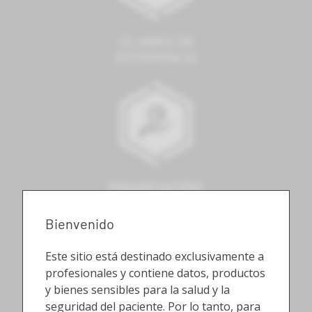
Bienvenido
Este sitio está destinado exclusivamente a
profesionales y contiene datos, productos
y bienes sensibles para la salud y la
seguridad del paciente. Por lo tanto, para