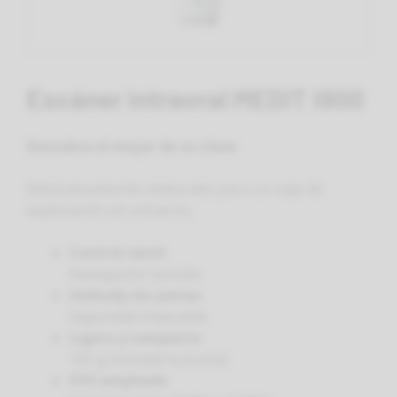
Escáner intraoral MEDIT i900
Descubra el mejor de su clase
Meticulosamente elaborado para un viaje de
exploración sin esfuerzo.
Control táctil
Navegación sencilla
Unibody sin juntas
Seguridad impecable
Ligero y compacto
165 g (incluida la punta)
FOV ampliado