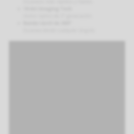
Escaneos más rápidos y fiables
10-bit Imaging Tech
motor óptico de 3ª generación
Banda táctil de 360°
Escanea desde cualquier ángulo