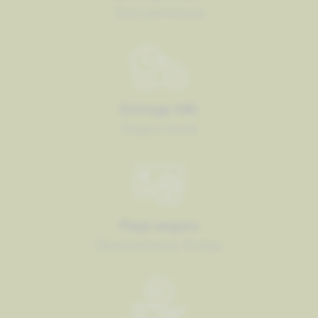
Solo península
Entrega 48h
Según stock
Pago seguro
Devoluciones 15 días