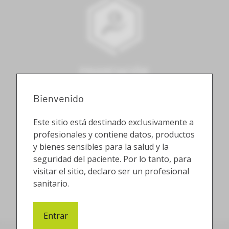
Bienvenido
Este sitio está destinado exclusivamente a
profesionales y contiene datos, productos
y bienes sensibles para la salud y la
seguridad del paciente. Por lo tanto, para
visitar el sitio, declaro ser un profesional
sanitario.
Entrar