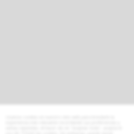
Usamos cookies en nuestro sitio web para brindarle la
experiencia más relevante recordando sus preferencias y
visitas repetidas. Al hacer clic en "Aceptar todo", acepta el
uso de TODAS las cookies. Sin embargo, puede visitar