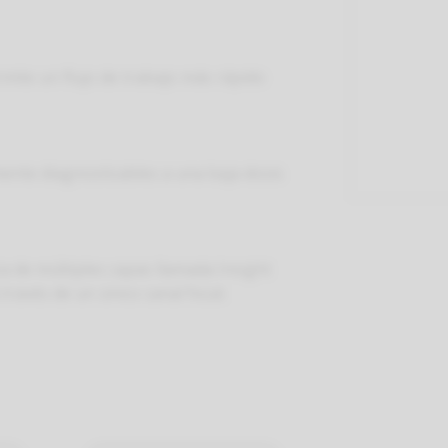
mite un flujo de trabajo más rápido
ente diagnosticables a una baja dosis
 de múltiples capas llamada Insight
ravés de un único canal focal.