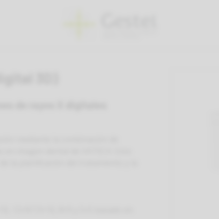
gital 3D)
s de rayos X digitales
ción mediante la combinación de
s en imagen dental de VATECH. Esto
 la planificación del tratamiento y la
10, 12×9/13×10, 8×9 y 5×5 basado en