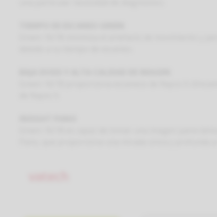
una particular necesidad de diagnóstico.
TIEMPO DE ESCANEO GREEN
Green 16/18 minimiza el artefacto de movimiento y per
debido a su tiempo de escaneo.
BAJA DOSIS Y ALTA CALIDAD DE IMAGEN
Green 16/18 proporciona escaneos de Rayos X clínicam
de Rayos X.
INSIGHT PANO
Green 16/18 es capaz de tomar una imagen panorámica
Pano, que proporciona una mirada única y profunda a t