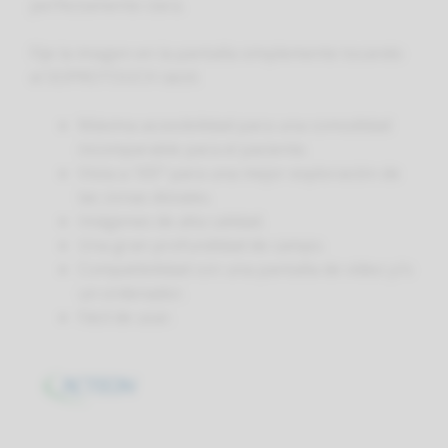
perfectamente clara.
Fije la imagen en la pantalla simplemente tocando
el SOPROTOUCH táctil.
Máxima accesibilidad para una comodidad
incomparable para el paciente.
Vista a 105° para una mejor exploración de
las zonas distales.
Imágenes de alta calidad.
Una gran profundidad de campo.
Compatibilidad con una pantalla de vídeo y/o
un ordenador.
Fácil de usar.