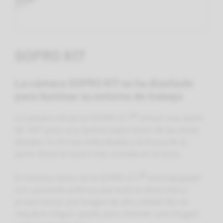
SOPRO 617
La cámara SOPRO 617 se ha diseñado
para iluminar su entorno de trabajo
®
La cámara intraoral SOPRO 617
ofrece una visión
de 105° para una óptima exploración de las áreas
distales. Su forma redondeada y la finura de la
parte distal la hacen más cómoda en la boca.
®
El sistema óptico de la SOPRO 617
está equipado
con una lente esférica que evita la distorsión y
proporciona una imagen de alta calidad. No se
requiere ningún ajuste para obtener una imagen