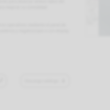
ente para alcanzar ambos lados del
para mejorar su comodidad.
ros operativos mediante el panel de
numérico y negatoscopio o con display
Descarga catálogo