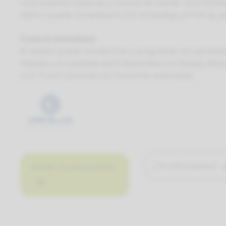
instrumentos especial y consola de mando. Gira fácilm
sillón y puede completarse con la bandeja portatray 
Control inmediato
El médico puede monitorizar y programar los parámet
mandos con pantalla táctil disponible con display alfa
LCD Touch opcional con funciones avanzadas.
¿Te informamos?
Añadir al presupuesto