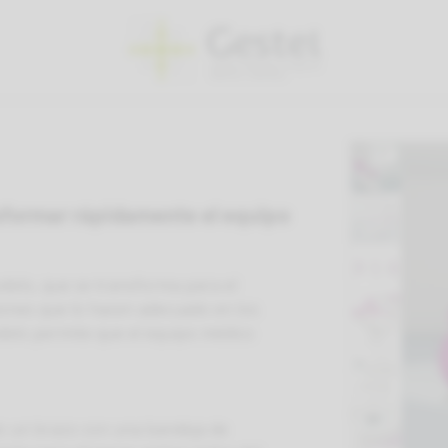
sformar rápidamente el equipo
odelo, que se transforma para el
ones que lo hacen adecuado en los
elo permite que el equipo médico
do un brazo con una bandeja de