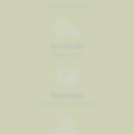
Solo península
Entrega 48h
Según stock
Pago seguro
Devoluciones 15 días