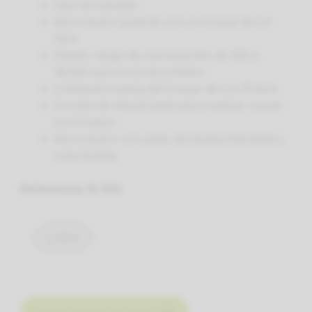
Fácil de manejar
Micromotor potente con un torque de 5,5
Ncm
Amplio rango de revoluciones: de 300 a
40.000 rpm en el micromotor
Limitación exacta del torque: de 5 a 70 Ncm
Función de mecanizado para realizar roscas
en el hueso
Micromotor con cable, termodesinfectable y
esterilizable
Referencia: SI-923